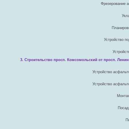
Фрезерование а
Укл
Планиров
Устройство п
Устройст
3. Строительство просп. Комсомольский от просп. Ленин
Устройство асфальто
Устройство асфальто
Монта
Посад
П