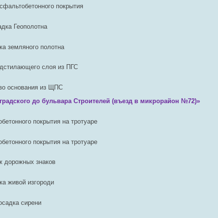
сфальтобетонного покрытия
адка Геополотна
ка земляного полотна
одстилающего слоя из ПГС
во основания из ЩПС
градского до бульвара Строителей (въезд в микрорайон №72)»
бетонного покрытия на тротуаре
бетонного покрытия на тротуаре
ж дорожных знаков
ка живой изгороди
осадка сирени